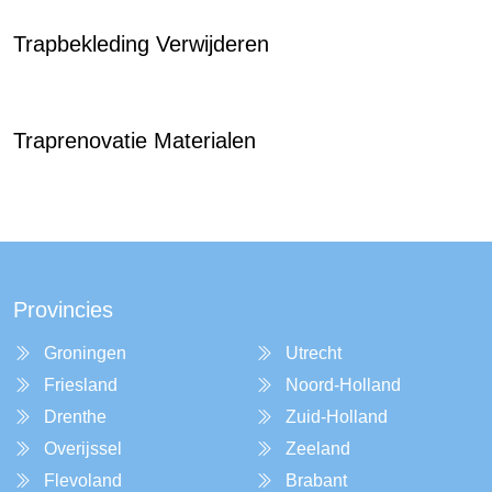
Trapbekleding Verwijderen
Traprenovatie Materialen
Provincies
Groningen
Utrecht
Friesland
Noord-Holland
Drenthe
Zuid-Holland
Overijssel
Zeeland
Flevoland
Brabant